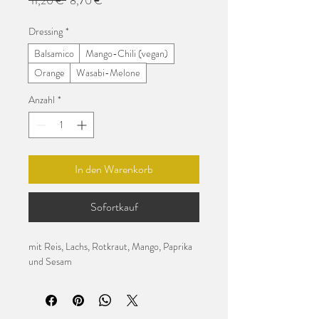
 11,20 € 
8,70 €
Preis
Dressing
*
Balsamico
Mango-Chili (vegan)
Orange
Wasabi-Melone
Anzahl
*
In den Warenkorb
Sofortkauf
mit Reis, Lachs, Rotkraut, Mango, Paprika 
und Sesam