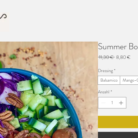
Summer Bo
Standardpre
Sal
 11,30 € 
8,80 €
Prei
Dressing
*
Balsamico
Mango-Ch
Anzahl
*