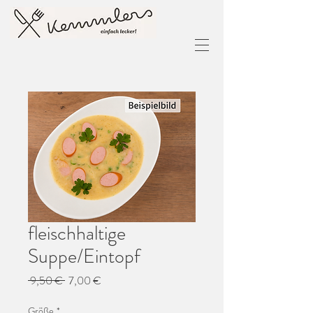
fleischhaltige
Suppe/Eintopf
Standardpreis
Sale-
 9,50 € 
7,00 €
Preis
Größe
*