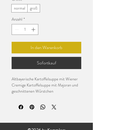
normal
groß
Anzahl
*
In den Warenkorb
Sofortkauf
Altbayerische Kartoffelsuppe mit Wiener
Cremige Kartoffelsuppe mit Majoran und 
geschnittenen Würstchen
Beilage: Brot